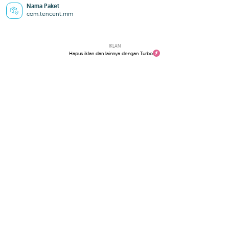
Nama Paket
com.tencent.mm
IKLAN
Hapus iklan dan lainnya dengan Turbo