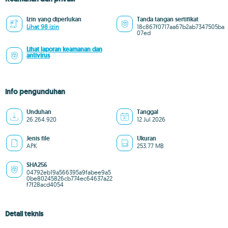
Izin yang diperlukan
Tanda tangan sertifikat
Lihat 98 izin
18c867f0717aa67b2ab7347505ba
07ed
Lihat laporan keamanan dan
antivirus
info pengunduhan
Unduhan
Tanggal
26.264.920
12 Jul 2026
Jenis file
Ukuran
APK
253.77 MB
SHA256
04792eb19a566395a9fabee9a5
0be80245826cb774ec64637a22
f7f28acd4054
Detail teknis