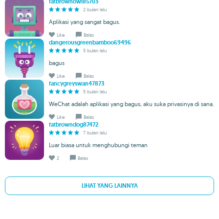
fatbrownowl85703
2 bulan lalu
Aplikasi yang sangat bagus.
Like
Balas
dangerousgreenbamboo69496
5 bulan lalu
bagus
Like
Balas
fancygreyswan47873
5 bulan lalu
WeChat adalah aplikasi yang bagus, aku suka privasinya di sana.
Like
Balas
fatbrowndog87472
7 bulan lalu
Luar biasa untuk menghubungi teman
2
Balas
LIHAT YANG LAINNYA