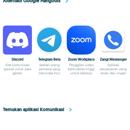
Alternatif Google Hangouts
Discord
Telegram Beta
Zoom Workplace
Zangi Messenger
Alat komunikasi
Jadilah orang
Panggilan video
Aplikasi
spesial untuk para
pertama yang
berkualitas tinggi
perpesanan yang
gamer
mencoba fitur
untuk bekerja
aman dan ringan
terbaru Telegram
Temukan aplikasi Komunikasi