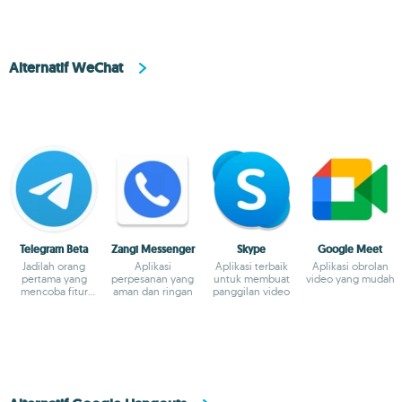
Alternatif WeChat
Telegram Beta
Zangi Messenger
Skype
Google Meet
Jadilah orang
Aplikasi
Aplikasi terbaik
Aplikasi obrolan
pertama yang
perpesanan yang
untuk membuat
video yang mudah
mencoba fitur
aman dan ringan
panggilan video
terbaru Telegram