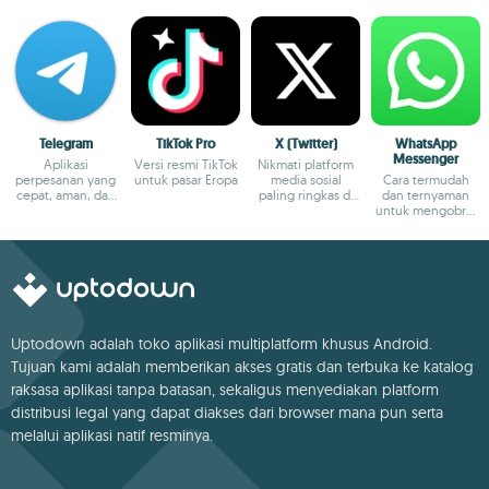
Telegram
TikTok Pro
X (Twitter)
WhatsApp
Messenger
Aplikasi
Versi resmi TikTok
Nikmati platform
perpesanan yang
untuk pasar Eropa
media sosial
Cara termudah
cepat, aman, dan
paling ringkas di
dan ternyaman
lintas platform
dunia
untuk mengobrol
dengan teman-
teman
Uptodown adalah toko aplikasi multiplatform khusus Android.
Tujuan kami adalah memberikan akses gratis dan terbuka ke katalog
raksasa aplikasi tanpa batasan, sekaligus menyediakan platform
distribusi legal yang dapat diakses dari browser mana pun serta
melalui aplikasi natif resminya.