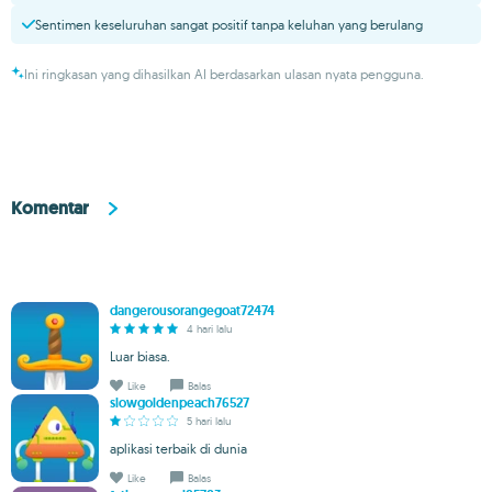
Sentimen keseluruhan sangat positif tanpa keluhan yang berulang
Ini ringkasan yang dihasilkan AI berdasarkan ulasan nyata pengguna.
Komentar
dangerousorangegoat72474
4 hari lalu
Luar biasa.
Like
Balas
slowgoldenpeach76527
5 hari lalu
aplikasi terbaik di dunia
Like
Balas